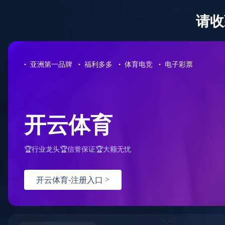
您好！欢迎来河南省宏德粮油机械有限公司官方网站！
星空(中国)
公司概况