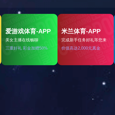
说，除去油厂基础建设之外，重要的就是油脂设备了，油脂设备是生产国标食用油的
生产线包括多个车间组成，包括预处理设备车间、榨油设备车间、精炼设备车间、成