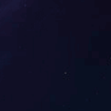
食用油灌装车间
上图是食用油灌装流水线