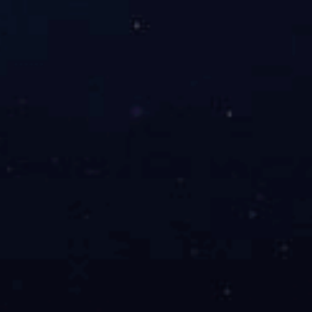
购买
食用油生产线
设备大小也是不一样的，如果各位老板想
置图，工艺流程图，厂房设计图，免费安装，包教技术，解决客
炼设备
、
茶籽油精炼设备
、葵花籽油精炼设备、
核桃油精炼
谷20号楼9层-10层
交叉口