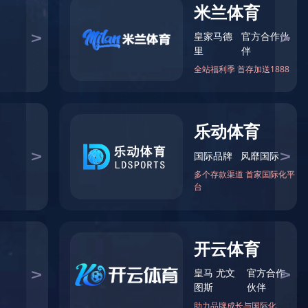
所在位置：
星空(中国)
>
油厂案例
精炼设备项目
)
因为宏德
榨油机
设备采用国产菜籽物理压榨，迎合了国人对
深受消费者的喜爱。通过
精炼油设备
采取低温无水脱胶工艺