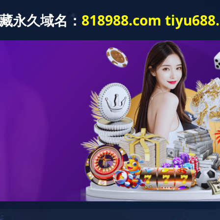
专业粮油机械生产厂家——
宏德粮油机械
集研发、制造、生产、销售为一体的
粮油机械集
产品展示
新闻动态
油厂案例
油脂标